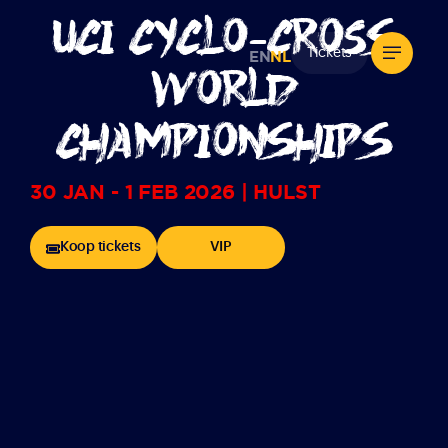
UCI CYCLO-CROsS
Tickets
EN
NL
WORLD
CHAMPIONSHIPS
30 JAN - 1 FEB 2026 | HULST
Koop tickets
VIP